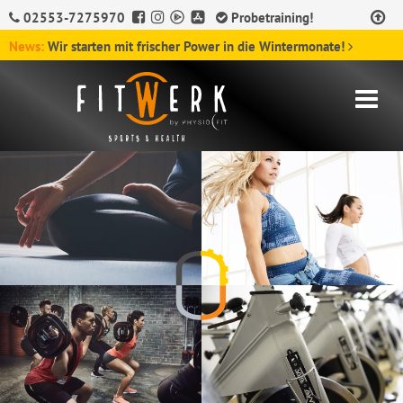
02553-7275970
Probetraining!
News:
Wir starten mit frischer Power in die Wintermonate!